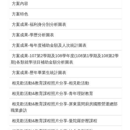
(另
方案內容
新
窗)
開
視
(另
方案特色
新
窗)
開
視
(另
方案成果-福利身分別分析圖表
新
窗)
開
視
(另
方案成果-學歷分析圖表
新
窗)
開
視
(另
方案成果-每年度補助金額及人次統計圖表
新
窗)
開
視
方案成果-107第2學期及108學年度(108第1學期及108第2學
新
窗)
(另
期)各類就學項目補助金額分析圖表
視
開
窗)
(另
方案成果-歷年畢業生統計圖表
新
開
視
(另
相見歡活動&教育課程照片分享-相見歡活動
新
窗)
開
視
(另
相見歡活動&教育課程照片分享-青年理財教育
新
窗)
開
視
相見歡活動&教育課程照片分享-屏東晨間廚房國際營運總部
新
窗)
(另
職業參訪
視
開
窗)
(另
相見歡活動&教育課程照片分享-曼陀羅舒壓課程
新
開
視