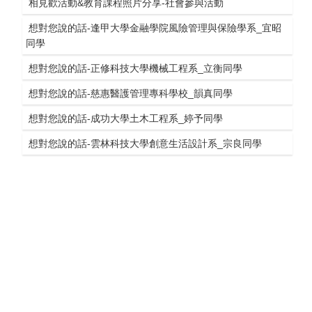
(另
相見歡活動&教育課程照片分享-社會參與活動
新
窗)
開
視
想對您說的話-逢甲大學金融學院風險管理與保險學系_宜昭
新
窗)
(另
同學
視
開
窗)
(另
想對您說的話-正修科技大學機械工程系_立衡同學
新
開
視
(另
想對您說的話-慈惠醫護管理專科學校_韻真同學
新
窗)
開
視
(另
想對您說的話-成功大學土木工程系_婷予同學
新
窗)
開
視
(另
想對您說的話-雲林科技大學創意生活設計系_宗良同學
新
窗)
開
視
新
窗)
視
窗)