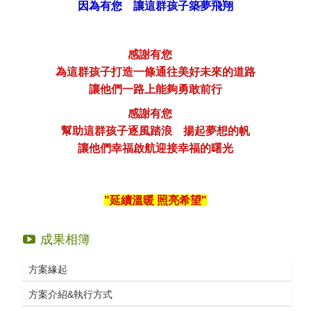
因為有您 讓這群孩子築夢飛翔
感謝有您
為這群孩子打造一條通往美好未來的道路
讓他們一路上能夠勇敢前行
感謝有您
幫助這群孩子逐風踏浪 揚起夢想的帆
讓他們幸福啟航迎接幸福的曙光
"延續溫暖 照亮希望"
成果相簿
(另
方案緣起
開
(另
方案介紹&執行方式
新
開
視