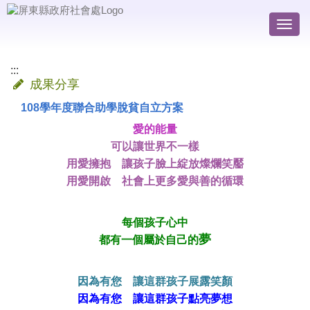
跳
到
Togg
主
navig
要
內
:::
容
成果分享
區
108學年度聯合助學脫貧自立方案
塊
愛的能量
可以讓世界不一樣
用愛擁抱 讓孩子臉上綻放燦爛笑靨
用愛開啟 社會上更多愛與善的循環
每個孩子心中
夢
都有一個屬於自己的
因為有您 讓這群孩子展露笑顏
因為有您 讓這群孩子點亮夢想